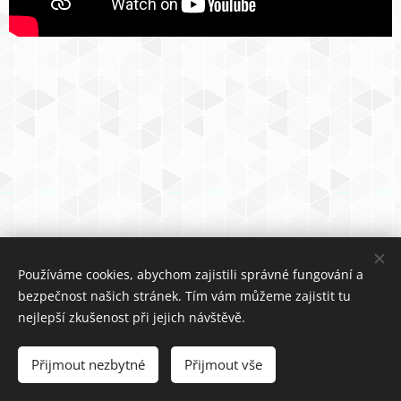
Používáme cookies, abychom zajistili správné fungování a
bezpečnost našich stránek. Tím vám můžeme zajistit tu
nejlepší zkušenost při jejich návštěvě.
Přijmout nezbytné
Přijmout vše
Cookies